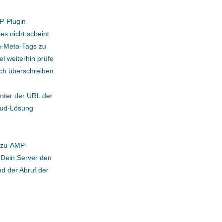
P-Plugin
es nicht scheint
on-Meta-Tags zu
l weiterhin prüfe
ich überschreiben.
unter der URL der
oud-Lösung
-zu-AMP-
 Dein Server den
nd der Abruf der