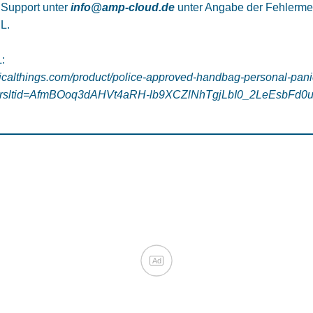
 Support unter
info@amp-cloud.de
unter Angabe der Fehlerme
L.
:
ticalthings.com/product/police-approved-handbag-personal-pani
?srsltid=AfmBOoq3dAHVt4aRH-lb9XCZlNhTgjLbI0_2LeEsbFd
Ad