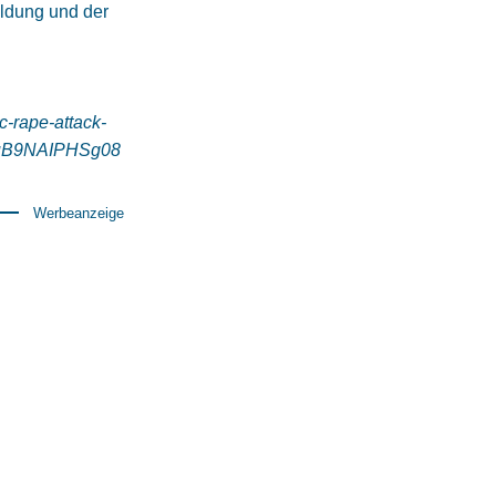
ldung und der
c-rape-attack-
0uB9NAIPHSg08
Werbeanzeige